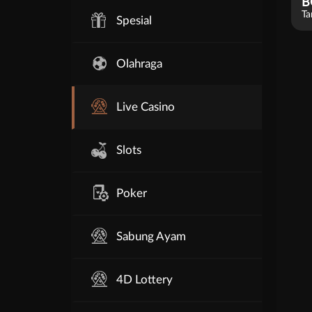
B
Ta
Spesial
Olahraga
Live Casino
Slots
Poker
Sabung Ayam
4D Lottery