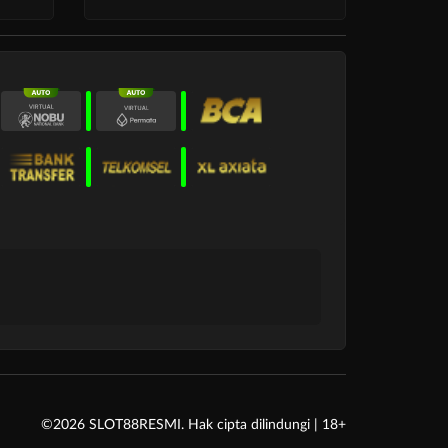
©2026 SLOT88RESMI. Hak cipta dilindungi | 18+