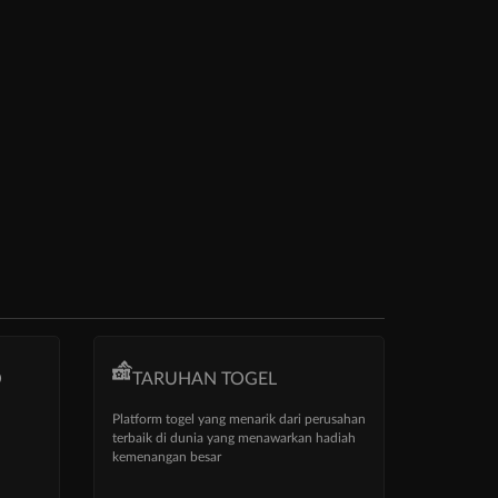
O
TARUHAN TOGEL
Platform togel yang menarik dari perusahan
terbaik di dunia yang menawarkan hadiah
kemenangan besar