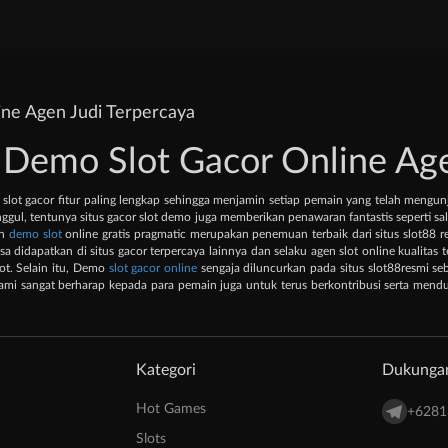
ne Agen Judi Terpercaya
Demo Slot Gacor Online Age
lot gacor fitur paling lengkap sehingga menjamin setiap pemain yang telah mengunjun
unggul, tentunya situs gacor slot demo juga memberikan penawaran fantastis seperti 
un
demo slot
online gratis pragmatic merupakan penemuan terbaik dari situs slot88 r
dapatkan di situs gacor terpercaya lainnya dan selaku agen slot online kualitas t
lot. Selain itu, Demo
slot gacor online
sengaja diluncurkan pada situs slot88resmi se
kami sangat berharap kepada para pemain juga untuk terus berkontribusi serta men
Kategori
Dukunga
Hot Games
+6281
Slots