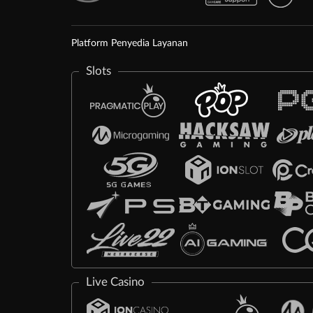
Platform Penyedia Layanan
Slots
Live Casino