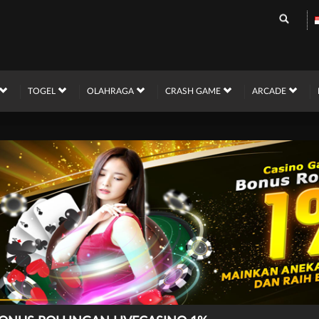
TOGEL
OLAHRAGA
CRASH GAME
ARCADE