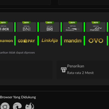
arikan tidak dapat diproses
Penarikan
Rata-rata 2 Menit
Browser Yang Didukung