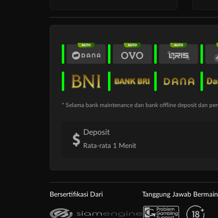
* Selama bank maintenance dan bank offline deposit dan pen
Deposit
Rata-rata 1 Menit
Bersertifikasi Dari
Tanggung Jawab Bermain