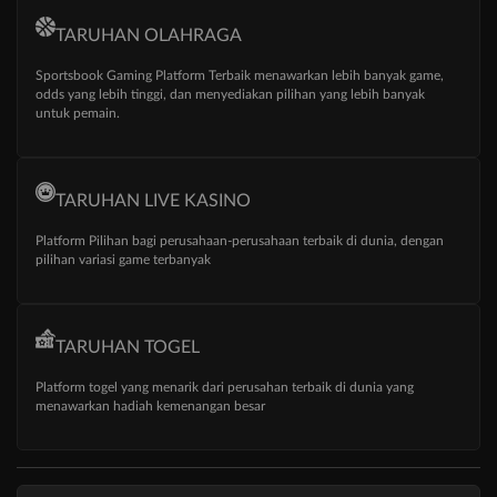
TARUHAN OLAHRAGA
Sportsbook Gaming Platform Terbaik menawarkan lebih banyak game,
odds yang lebih tinggi, dan menyediakan pilihan yang lebih banyak
untuk pemain.
TARUHAN LIVE KASINO
Platform Pilihan bagi perusahaan-perusahaan terbaik di dunia, dengan
pilihan variasi game terbanyak
TARUHAN TOGEL
Platform togel yang menarik dari perusahan terbaik di dunia yang
menawarkan hadiah kemenangan besar