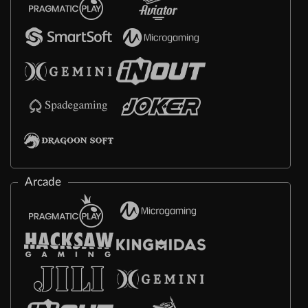
Arcade