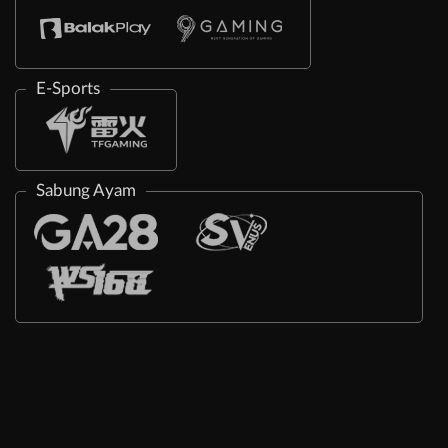
E-Sports
Sabung Ayam