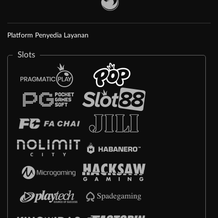
Platform Penyedia Layanan
Slots