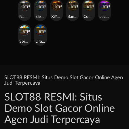
RTP
82%
RTP
88%
RTP
RTP
RTP
93%
RTP
80%
Napoleon
Elemental Link Water
XiYangYang
Banana Saga
CooCoo Farm
LuckyDiamond
RTP
80%
RTP
90%
Spindrift2
Dragon
SLOT88 RESMI: Situs Demo Slot Gacor Online Agen
Judi Terpercaya
SLOT88 RESMI: Situs
Demo Slot Gacor Online
Agen Judi Terpercaya