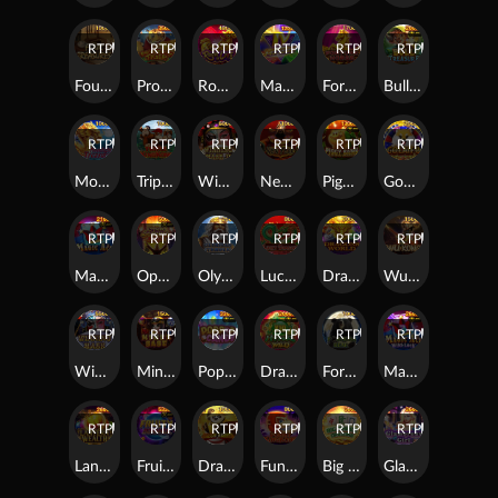
RTP
RTP
RTP
87%
RTP
88%
RTP
RTP
91%
Four Treasures
Prosperity Tiger
Rooster In Love
MarvelousIV
FortuneHorse
Bull Treasure
RTP
88%
RTP
87%
RTP
89%
RTP
93%
RTP
87%
RTP
94%
Moonlight Treasure
TripleKingKong
Winning Mask II
New Year
Piggy Bank
GoLaiFu
RTP
92%
RTP
92%
RTP
93%
RTP
94%
RTP
80%
RTP
79%
Magic Ace
Open Sesame Mega
Olympian Temple
Lucky Dragons
DragonsWorld
Wukong
RTP
RTP
91%
RTP
82%
RTP
87%
RTP
86%
RTP
81%
Winning Mask
MinerBabe
Pop Pop Candy
Dragon Soar - Hyper Wild
Formosa Bear
Magic Ace WILD LOCK
RTP
81%
RTP
80%
RTP
87%
RTP
86%
RTP
80%
RTP
81%
LanternWealth
Fruity Bonanza
Dragon Warrior
FunkyKingKong
Big Three Dragons
Glamorous Girl