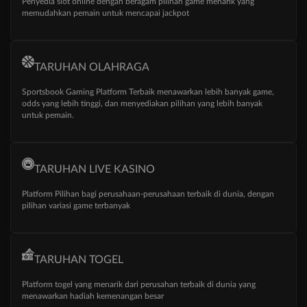
Penyedia slot online dengan beragam pilihan game menarik yang
memudahkan pemain untuk mencapai jackpot
TARUHAN OLAHRAGA
Sportsbook Gaming Platform Terbaik menawarkan lebih banyak game,
odds yang lebih tinggi, dan menyediakan pilihan yang lebih banyak
untuk pemain.
TARUHAN LIVE KASINO
Platform Pilihan bagi perusahaan-perusahaan terbaik di dunia, dengan
pilihan variasi game terbanyak
TARUHAN TOGEL
Platform togel yang menarik dari perusahan terbaik di dunia yang
menawarkan hadiah kemenangan besar