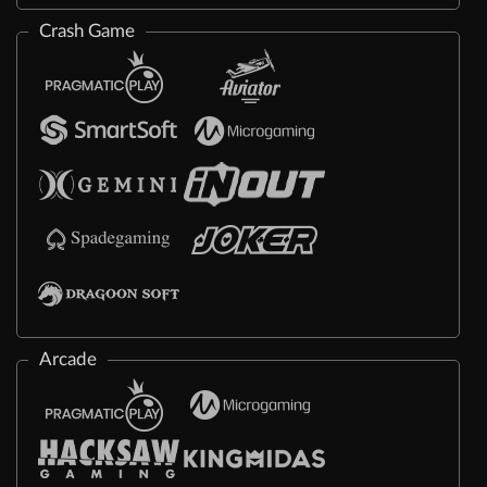
Crash Game
Arcade