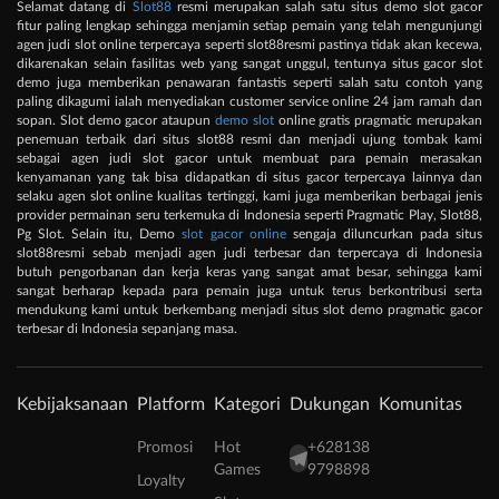
Selamat datang di
Slot88
resmi merupakan salah satu situs demo slot gacor
fitur paling lengkap sehingga menjamin setiap pemain yang telah mengunjungi
agen judi slot online terpercaya seperti slot88resmi pastinya tidak akan kecewa,
dikarenakan selain fasilitas web yang sangat unggul, tentunya situs gacor slot
demo juga memberikan penawaran fantastis seperti salah satu contoh yang
paling dikagumi ialah menyediakan customer service online 24 jam ramah dan
sopan. Slot demo gacor ataupun
demo slot
online gratis pragmatic merupakan
penemuan terbaik dari situs slot88 resmi dan menjadi ujung tombak kami
sebagai agen judi slot gacor untuk membuat para pemain merasakan
kenyamanan yang tak bisa didapatkan di situs gacor terpercaya lainnya dan
selaku agen slot online kualitas tertinggi, kami juga memberikan berbagai jenis
provider permainan seru terkemuka di Indonesia seperti Pragmatic Play, Slot88,
Pg Slot. Selain itu, Demo
slot gacor online
sengaja diluncurkan pada situs
slot88resmi sebab menjadi agen judi terbesar dan terpercaya di Indonesia
butuh pengorbanan dan kerja keras yang sangat amat besar, sehingga kami
sangat berharap kepada para pemain juga untuk terus berkontribusi serta
mendukung kami untuk berkembang menjadi situs slot demo pragmatic gacor
terbesar di Indonesia sepanjang masa.
Kebijaksanaan
Platform
Kategori
Dukungan
Komunitas
Promosi
Hot
+628138
Games
9798898
Loyalty