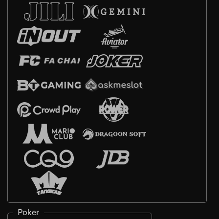
Poker