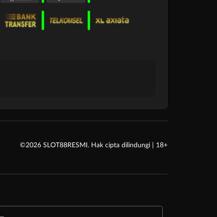
©2026 SLOT88RESMI. Hak cipta dilindungi | 18+