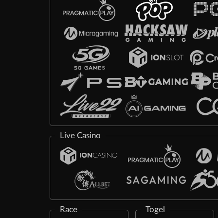
Live Casino
Race
Togel