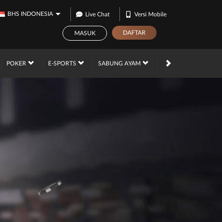
BHS INDONESIA
Live Chat
Versi Mobile
DAFTAR
MASUK
PROMOSI
POKER
E-SPORTS
SABUNG AYAM