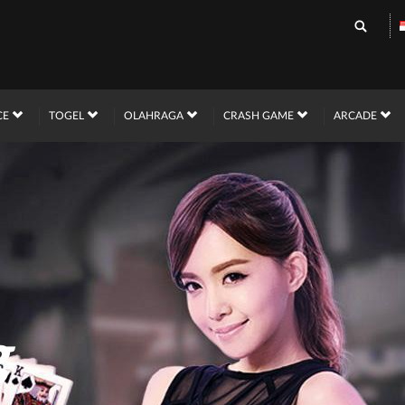
CE
TOGEL
OLAHRAGA
CRASH GAME
ARCADE
g