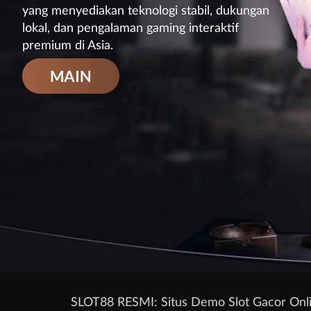
yang menyediakan teknologi stabil, dukungan
lokal, dan pengalaman gaming interaktif
premium di Asia.
MAIN
SLOT88 RESMI: Situs Demo Slot Gacor Onli